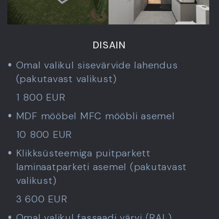
DISAIN
Omal valikul sisevärvide lahendus
(pakutavast valikust)
1 800 EUR
MDF mööbel MFC mööbli asemel
10 800 EUR
Klikksüsteemiga puitparkett
laminaatparketi asemel (pakutavast
valikust)
3 600 EUR
Omal valikul fassaadi värvi (RAL)