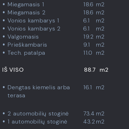
Miegamasis 1
18.6
m2
Miegamasis 2
18.6
m2
Vonios kambarys 1
6.1
m2
Vonios kambarys 2
6.1
m2
Valgomasis
19.2
m2
Prieškambaris
9.1
m2
Tech. patalpa
11.0
m2
IŠ VISO
88.7
m2
Dengtas kiemelis arba
16.1
m2
terasa
2 automobilių stoginė
73.4
m2
1 automobilių stoginė
43.2
m2