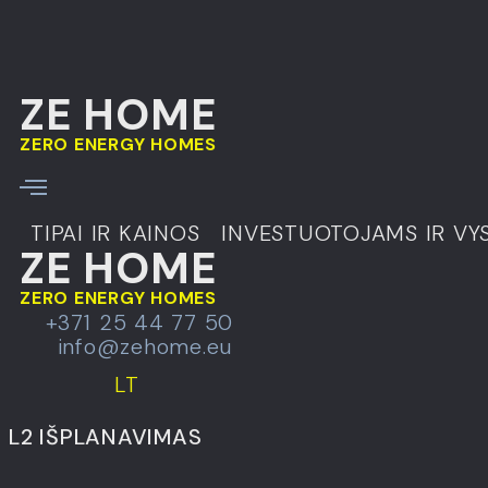
Skip links
Skip to primary navigation
Skip to content
ZE HOME
ZERO ENERGY HOMES
ZERO ENERGY HOMES
TIPAI IR KAINOS
INVESTUOTOJAMS IR VY
ZE HOME
ZERO ENERGY HOMES
TIPAI IR KAINOS
+371 25 44 77 50
info@zehome.eu
INVESTUOTOJAMS IR VYSTYTOJAMS
LT
MES
L2 IŠPLANAVIMAS