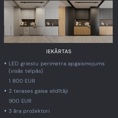
IEKĀRTAS
LED griestu perimetra apgaismojums
(visās telpās)
1 800 EUR
2 terases gaisa sildītāji
900 EUR
3 āra prožektori